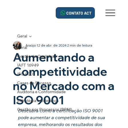
CONTATO ACT
Geral
Araújo
12 de abr. de 2024
2 min de leitura
Geral
Aumentando a
Gestão da Qualidade
IAFT 16949
Competitividade
ISO 9001
no Mercado com a
Cases de Sucesso
Auditoria e Conformidade
ISO 9001
Estratégia e Liderança
Gestão por Processos (BPM)
Descubra como a certificação ISO 9001 
pode aumentar a competitividade de sua 
empresa, melhorando os resultados dos 