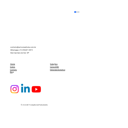
contato@actconsultoria.com.br
Whatsapp: (11) 99637-9373
São Caetano do Sul - SP
Home
Soluções
Sobre
Cursos EAD
Contato
Materiais Gratuitos
Blog
ISO 9001:2026: O que muda e como se
preparar para a nova transição
© 2026 ACT Consultoria & Treinamento