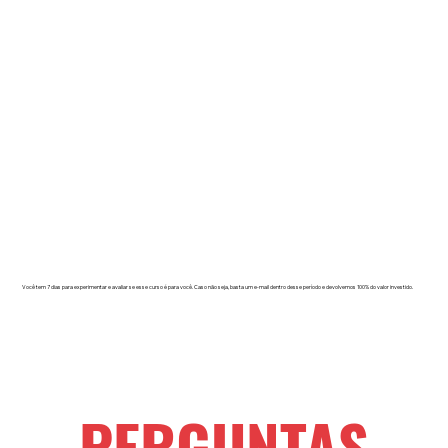
Você tem 7 dias para experimentar e avaliar se esse curso é para você. Caso não seja, basta um e-mail dentro desse período e devolvemos 100% do valor investido.
PERGUNTAS