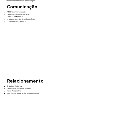
Gerenciando a Expectativa e Satisfação
Comunicação
A Matriz da Comunicação
Pressupostos da Comunicação
Como o Cliente Pensa
Linguagem para atendimento ao cliente
Compreensão e Feedback
Relacionamento
Empatia e Confiança
Desenvolver Empatia e Confiança
Novas Perspectivas
Lidando com Reclamações e Clientes Difíceis