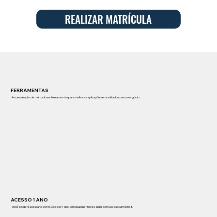
REALIZAR MATRÍCULA
FERRAMENTAS
A combinação de métodos e ferramentas para melhores aplicações e resultados para o negócio.
ACESSO 1 ANO
Você poderá acessar o conteúdo por 1 ano, em qualquer hora e lugar com acesso a internet.