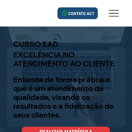
CONTATO ACT
CURSO EAD
EXCELÊNCIA NO
ATENDIMENTO AO CLIENTE
Entenda de forma prática o
que é um atendimento de
qualidade, visando os
resultados e a fidelização de
seus clientes.