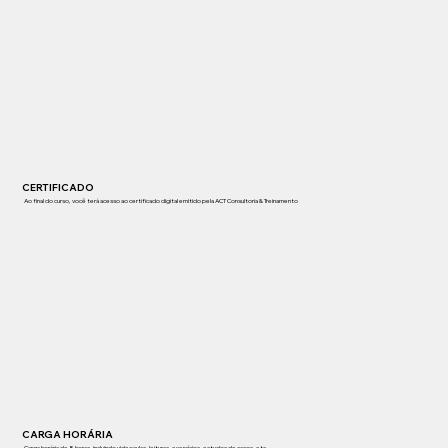
CERTIFICADO
Ao final do curso, você terá acesso ao certificado digital emitido pela ACT Consultoria & Treinamento​
CARGA HORÁRIA