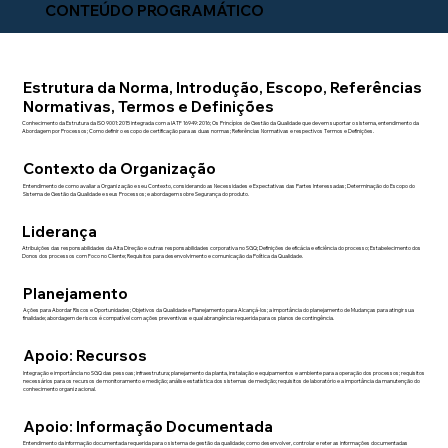
CONTEÚDO PROGRAMÁTICO
Estrutura da Norma, Introdução, Escopo, Referências
Normativas, Termos e Definições
Conhecimento da Estrutura da ISO 9001:2015 integrada com a IATF 16949:2016; Os Princípios de Gestão da Qualidade que devem suportar o sistema, entendimento da
Abordagem por Processos; Como definir o escopo de certificação para as duas normas; Referências Normativas e respectivos Termos e Definições.
Contexto da Organização
Entendimento de como avaliar a Organização e seu Contexto, considerando as Necessidades e Expectativas das Partes Interessadas; Determinação do Escopo do
Sistema de Gestão da Qualidade e seus Processos; e abordagem sobre Segurança do produto.
Liderança
Atribuições das responsabilidades da Alta Direção e outras responsabilidades corporativa no SGQ; Definições de eficácia e eficiência do processo; Estabelecimento dos
Donos dos processos com Foco no Cliente; Requisitos para desenvolvimento e comunicação da Política da Qualidade.
Planejamento
Ações para Abordar Riscos e Oportunidades; Objetivos da Qualidade e Planejamento para Alcançá-los; a importância do planejamento de Mudanças para atingir sua
finalidade; abordagem de riscos é compatível com ações preventivas e qual abrangência requerida para os planos de contingência.
Apoio: Recursos
Integração e importância no SGQ das pessoas; infraestrutura; planejamento da planta, instalação e equipamentos e ambiente para a operação dos processos; requisitos
necessários para os recursos de monitoramento e medição; análise estatística dos sistemas de medição; requisitos de laboratório e a importância da manutenção do
conhecimento organizacional.
Apoio: Informação Documentada
Entendimento da informação documentada requerida para o sistema de gestão da qualidade; como desenvolver, controlar e reter as informações documentadas