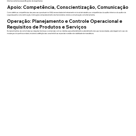
interna e externa (especificações de engenharia).
Apoio: Competência, Conscientização, Comunicação
Como definir as competências das pessoas que atuam no SGQ; necessidade de treinamento no local de trabalho; as competências do auditor interno e do auditor de
segunda parte; conscientização, motivação e empoderamento dos funcionários, tendo a comunicação como ferramenta.
Operação: Planejamento e Controle Operacional e
Requisitos de Produtos e Serviços
Esclarecimentos de como tratar as relações técnicas e comerciais com os clientes para entendimento e atendimento de suas necessidades, abordagem em caso de
mudanças do que foi acordado, incluindo a definição das características especiais e análise de viabilidade de manufatura.