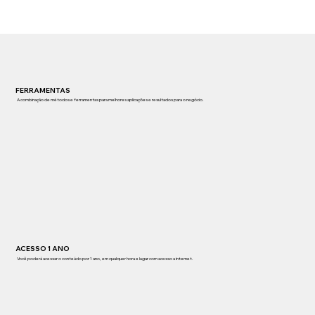
FERRAMENTAS
A combinação de métodos e ferramentas para melhores aplicações e resultados para o negócio.
ACESSO 1 ANO
Você poderá acessar o conteúdo por 1 ano, em qualquer hora e lugar com acesso a internet.