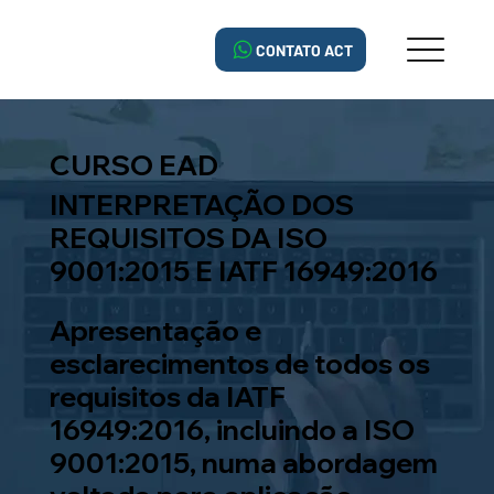
CONTATO ACT
CURSO EAD
INTERPRETAÇÃO DOS
REQUISITOS DA ISO
9001:2015 E IATF 16949:2016
Apresentação e
esclarecimentos de todos os
requisitos da IATF
16949:2016, incluindo a ISO
9001:2015, numa abordagem