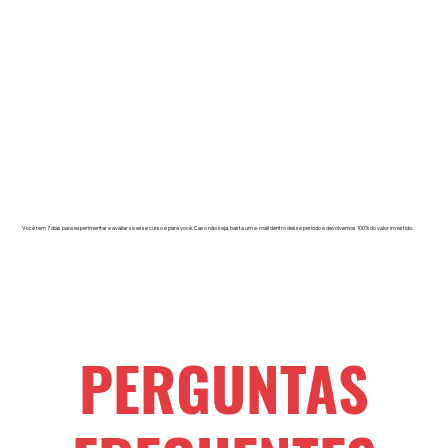
Você tem 7 dias para experimentar e avaliar se esse curso é para você. Caso não seja, basta um e-mail dentro desse período e devolvemos 100% do valor investido.
PERGUNTAS