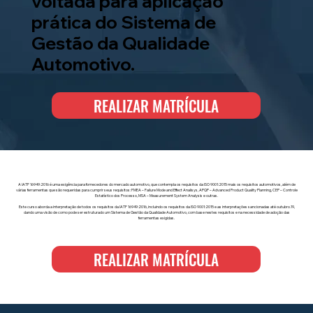
voltada para aplicação
prática do Sistema de
Gestão da Qualidade
Automotivo.
REALIZAR MATRÍCULA
A IATF 16949:2016 é uma exigência para fornecedores do mercado automotivo, que contempla os requisitos da ISO 9001:2015 mais os requisitos automotivos, além de
várias ferramentas que são requeridas para cumprir seus requisitos: FMEA – Failure Mode and Effect Analisys, APQP – Advanced Product Quality Planning, CEP – Controle
Estatístico dos Processo, MSA – Measurement System Analysis e outras.
Este curso aborda a interpretação de todos os requisitos da IATF 16949:2016, incluindo os requisitos da ISO 9001:2015 e as interpretações sancionadas até outubro.19,
dando uma visão de como pode ser estruturado um Sistema de Gestão da Qualidade Automotivo, com base nestes requisitos e na necessidade de adoção das
ferramentas exigidas.
REALIZAR MATRÍCULA