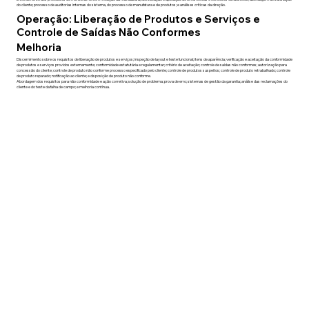
do cliente; processo de auditorias internas do sistema, do processo de manufatura e de produtos; e análises críticas da direção.
Operação: Liberação de Produtos e Serviços e
Controle de Saídas Não Conformes
Melhoria
Discernimento sobre os requisitos de liberação de produtos e serviços; inspeção de layout e teste funcional; itens de aparência; verificação e aceitação da conformidade
de produtos e serviços providos externamente; conformidade estatutária e regulamentar; critério de aceitação; controle de saídas não conformes; autorização para
concessão do cliente; controle de produto não conforme processo especificado pelo cliente; controle de produtos suspeitos; controle de produto retrabalhado; controle
de produto reparado; notificação ao cliente; e disposição de produto não conforme.
Abordagem dos requisitos para não conformidade e ação corretiva; solução de problema; prova de erro; sistemas de gestão da garantia; análise das reclamações do
cliente e do teste da falha de campo; e melhoria contínua.