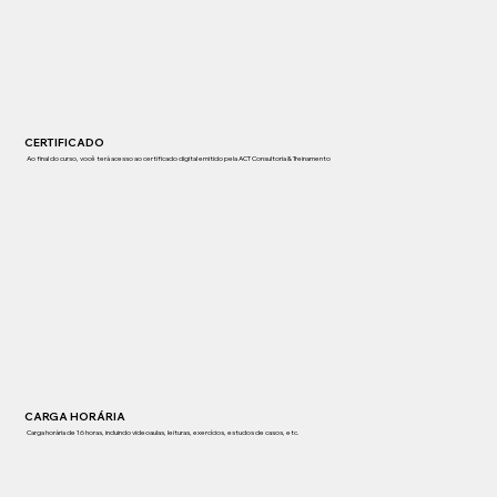
CERTIFICADO
Ao final do curso, você terá acesso ao certificado digital emitido pela ACT Consultoria & Treinamento​
CARGA HORÁRIA
Carga horária de 16 horas, incluindo videoaulas, leituras, exercícios, estudos de casos, etc.