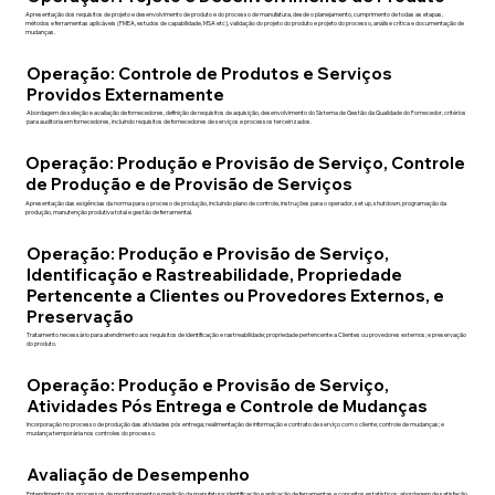
Apresentação dos requisitos de projeto e desenvolvimento de produto e do processo de manufatura, desde o planejamento, cumprimento de todas as etapas,
métodos e ferramentas aplicáveis (FMEA, estudos de capabilidade, MSA etc), validação do projeto do produto e projeto do processo, análise crítica e documentação de
mudanças.
Operação: Controle de Produtos e Serviços
Providos Externamente
Abordagem de seleção e avaliação de fornecedores, definição de requisitos de aquisição, desenvolvimento do Sistema de Gestão da Qualidade do Fornecedor, critérios
para auditoria em fornecedores, incluindo requisitos de fornecedores de serviços e processos terceirizados.
Operação: Produção e Provisão de Serviço, Controle
de Produção e de Provisão de Serviços
Apresentação das exigências da norma para o proceso de produção, incluindo plano de controle, instruções para o operador, set up, shutdown, programação da
produção, manutenção produtiva total e gestão de ferramental.
Operação: Produção e Provisão de Serviço,
Identificação e Rastreabilidade, Propriedade
Pertencente a Clientes ou Provedores Externos, e
Preservação
Tratamento necessário para atendimento aos requisitos de identificação e rastreabilidade; propriedade pertencente a Clientes ou provedores externos; e preservação
do produto.
Operação: Produção e Provisão de Serviço,
Atividades Pós Entrega e Controle de Mudanças
Incorporação no processo de produção das atividades pós entrega; realimentação de informação e contrato de serviço com o cliente; controle de mudanças; e
mudança temporária nos controles do processo.
Avaliação de Desempenho
Entendimento dos processos de monitoramento e medição da manufatura; identificação e aplicação de ferramentas e conceitos estatísticos; abordagem de satisfação