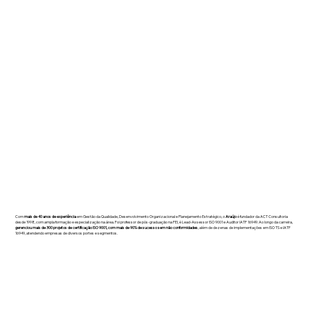
Com
mais de 40 anos de experiência
em Gestão da Qualidade, Desenvolvimento Organizacional e Planejamento Estratégico, o
Araújo
é fundador da ACT Consultoria
desde 1998, com ampla formação e especialização na área. Foi professor de pós-graduação na FEI, é Lead-Assessor ISO 9001 e Auditor IATF 16949. Ao longo da carreira,
gerenciou mais de 300 projetos de certificação ISO 9001, com mais de 90% de sucesso sem não conformidades
, além de dezenas de implementações em ISO TS e IATF
16949, atendendo empresas de diversos portes e segmentos.