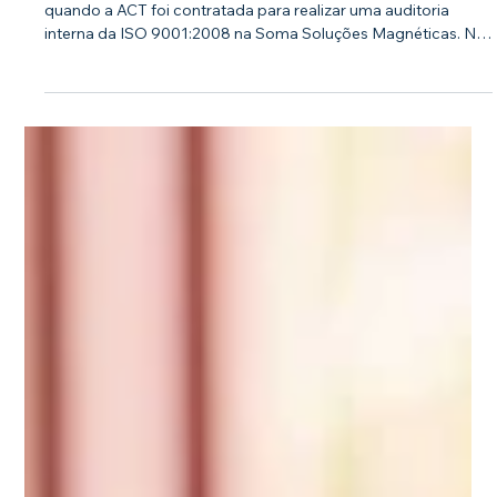
Grupo Soma & ACT – Uma Parceria de
Sucesso
A parceria entre o Grupo Soma e a ACT começou em 2011,
quando a ACT foi contratada para realizar uma auditoria
interna da ISO 9001:2008 na Soma Soluções Magnéticas. Na
reunião de encerramento, foram apresentadas várias
oportunidades de melhoria, focadas especialmente na
abordagem da ACT de estruturar um Sistema de Gestão da
Qualidade (SGQ) por processos, desburocratizado, voltado
para resultados e engajamento das pessoas. Essa
abordagem despertou o interesse da Diretoria Indu