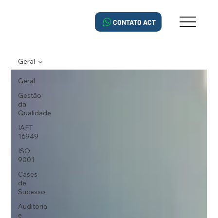
CONTATO ACT
Geral
Geral
Gestão
da
Qualidade
IAFT
16949
ISO
9001
Cases
de
Sucesso
Auditoria
e