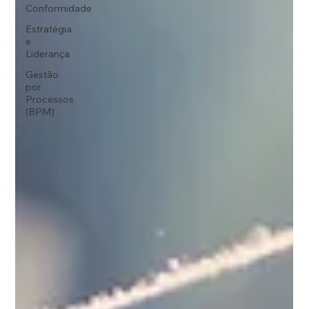
Conformidade
Estratégia
e
Liderança
Gestão
por
Processos
(BPM)