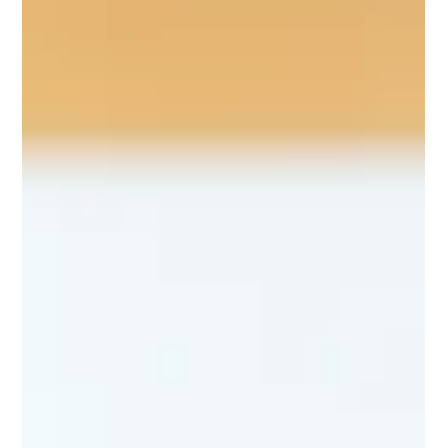
Como Implementar os 4 C’s da ISO
9001:2015 na Sua Empresa
Os 4 C’s da ISO 9001 como alicerce da qualidade:
potencialize sua gestão empresarial e busque a excelência
operacional. Leia o artigo completo. Em um mercado cada
vez mais competitivo, entender e aplicar os 4 C’s da ISO
9001:2015 não só prepara sua empresa para auditorias de
qualidade, mas também eleva sua gestão ao próximo nível de
excelência. Vamos desbravar como o Conhecimento
Organizacional, a Competência, a Comunicação e a
Conscientização podem ser incorporados estrategi