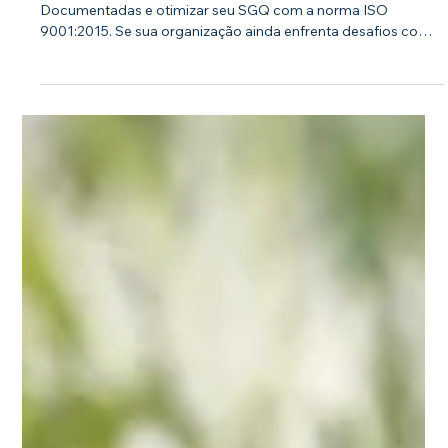
Araújo
7 de mai. de 2024
2 min de leitura
Informações Documentadas – Sua
Organização Ainda Sofre Com Este
Tema?
Descubra como simplificar a gestão de Informações
Documentadas e otimizar seu SGQ com a norma ISO
9001:2015. Se sua organização ainda enfrenta desafios com a
gestão de Informações Documentadas conforme a ISO
9001, não se preocupe! Neste artigo, oferecemos dicas
essenciais para simplificar este processo, abandonando
práticas obsoletas e adotando métodos mais eficientes da
versão 2015 da norma. Entendendo a Diferença entre
Documentos e Registros Com a ISO 9001:2015, documentos